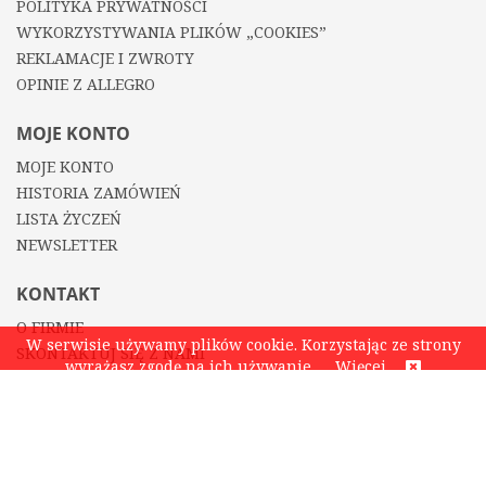
POLITYKA PRYWATNOŚCI
WYKORZYSTYWANIA PLIKÓW „COOKIES”
REKLAMACJE I ZWROTY
OPINIE Z ALLEGRO
MOJE KONTO
MOJE KONTO
HISTORIA ZAMÓWIEŃ
LISTA ŻYCZEŃ
NEWSLETTER
KONTAKT
O FIRMIE
W serwisie używamy plików cookie. Korzystając ze strony
SKONTAKTUJ SIĘ Z NAMI
wyrażasz zgodę na ich używanie.
Więcej
KONTAKT