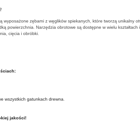
ę
są wyposażone zębami z węglików spiekanych, które tworzą unikalny otwa
dką powierzchnia. Narzędzia obrotowe są dostępne w wielu kształtach i
ia, cięcia i obróbki.
ściach:
we wszystkich gatunkach drewna.
iej jakości!