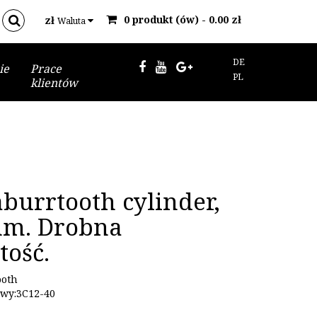
0 produkt (ów) - 0.00 zł
zł
Waluta
DE
ie
Prace
PL
klientów
aburrtooth cylinder,
mm. Drobna
tość.
ooth
wy:3C12-40