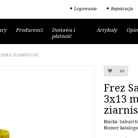
Logowanie
Rejestracja
ary
Producenci
Dostawa i
Artykuły
Opin
płatność
OBNA ZIARNISTOŚĆ.
Frez S
3x13 
ziarnis
Marka:
Saburrt
Numer katalogo