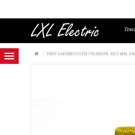
Brzeszczoty włosowe
Gesztelki do brzeszczotów
włosowych
Tow
Wyrzynarki i papier ścierny
Frezy, tarcze SABURRTOOTH
FREZ SABURRTOOTH CYLINDER, 3X13 MM. DR
Narzędzia MANPA
Końcówki NIQUA do szlifierko-
grawerki
Szczypce Niqua
Noże, ostrza NT Cutter
Maty podkładowe NT Cutter