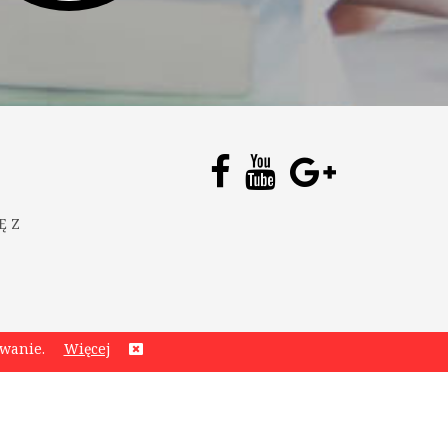
Ę Z
ywanie.
Więcej