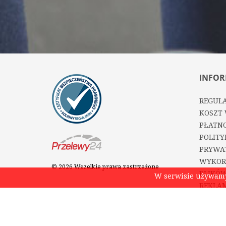
INFOR
REGUL
KOSZT 
PŁATNO
POLITY
PRYWA
WYKOR
© 2026 Wszelkie prawa zastrzeżone
PLIKÓW
W serwisie używamy 
REKLAM
OPINIE