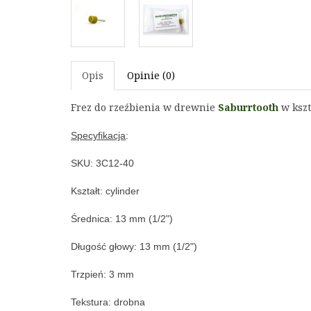
Opis
Opinie (0)
Frez do rzeźbienia w drewnie 
Saburrtooth
 w ksz
Specyfikacja
:
SKU: 3C12-40
Kształt: c
ylinder
Średnica: 
13 mm (1/2")
Długość głowy: 
13 mm (1/2")
Trzpień: 3
 mm
Tekstura: drobna