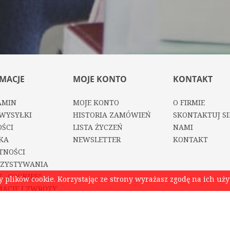
MACJE
MOJE KONTO
KONTAKT
AMIN
MOJE KONTO
O FIRMIE
WYSYŁKI
HISTORIA ZAMÓWIEŃ
SKONTAKTUJ SI
ŚCI
LISTA ŻYCZEŃ
NAMI
KA
NEWSLETTER
KONTAKT
TNOŚCI
ZYSTYWANIA
 „COOKIES”
plików cookie. Korzystając ze strony wyrażasz zgodę na ich uż
ACJE I ZWROTY
 Z ALLEGRO