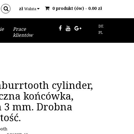
0 produkt (ów) - 0.00 zł
zł
Waluta
DE
ie
Prace
PL
klientów
aburrtooth cylinder,
czna końcówka,
ń 3 mm. Drobna
tość.
ooth