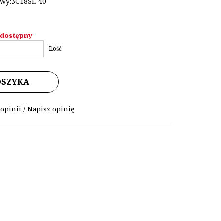
wy:3C18SE-40
edostępny
Ilość
OSZYKA
 opinii
/
Napisz opinię