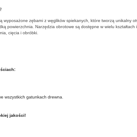
ę
są wyposażone zębami z węglików spiekanych, które tworzą unikalny otwa
dką powierzchnia. Narzędzia obrotowe są dostępne w wielu kształtach i
ia, cięcia i obróbki.
ściach:
we wszystkich gatunkach drewna.
iej jakości!