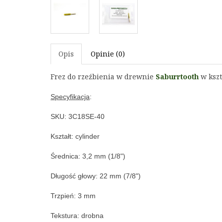
Opis
Opinie (0)
Frez do rzeźbienia w drewnie 
Saburrtooth
 w ksz
Specyfikacja
:
SKU: 3C18SE-40
Kształt: c
ylinder
Średnica: 3,2
 mm (1/8")
Długość głowy: 22
 mm (7/8")
Trzpień: 3
 mm
Tekstura: drobna