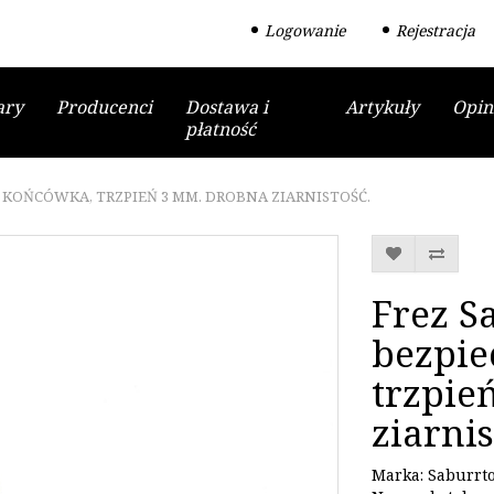
Logowanie
Rejestracja
ary
Producenci
Dostawa i
Artykuły
Opin
płatność
 KOŃCÓWKA, TRZPIEŃ 3 MM. DROBNA ZIARNISTOŚĆ.
Frez S
bezpie
trzpie
ziarnis
Marka:
Saburrt