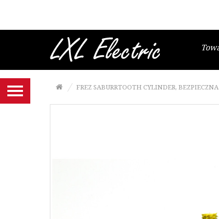
Brzeszczoty włosowe
Gesztelki do brzeszczotów
włosowych
Tow
Wyrzynarki i papier ścierny
Frezy, tarcze SABURRTOOTH
FREZ SABURRTOOTH CYLINDER, BEZPIECZNA
Narzędzia MANPA
Końcówki NIQUA do szlifierko-
grawerki
Szczypce Niqua
Noże, ostrza NT Cutter
Maty podkładowe NT Cutter