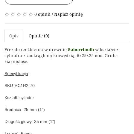
0 opinii
/
Napisz opinię
Opis
Opinie (0)
Frez do rzeźbienia w drewnie 
Saburrtooth
 w kształcie 
cylindra z 
zaokrągloną krawędzią
, 6x25x25 mm
. Gruba 
ziarnistość.
Specyfikacja
:
SKU: 6C1R2-70
Kształt: c
ylinder
Średnica: 25
 mm (1")
Długość głowy: 25
 mm (1")
Trzpień: 
6 mm