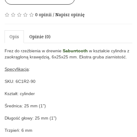
0 opinii
/
Napisz opinię
Opis
Opinie (0)
Frez do rzeźbienia w drewnie 
Saburrtooth
 w kształcie cylindra z 
zaokrągloną krawędzią
, 6x25x25 mm
. Ekstra gruba ziarnistość.
Specyfikacja
:
SKU: 6C1R2-90
Kształt: c
ylinder
Średnica: 25
 mm (1")
Długość głowy: 25
 mm (1")
Trzpień: 
6 mm