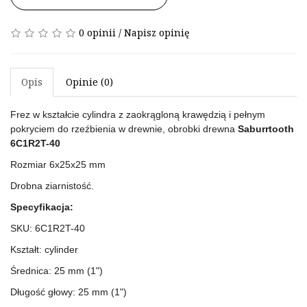
0 opinii
/
Napisz opinię
Opis
Opinie (0)
Frez w kształcie cylindra z zaokrągloną krawędzią i pełnym
pokryciem do rzeźbienia w drewnie, obrobki drewna
Saburrtooth
6C1R2T-40
Rozmiar 6x25x25 mm
Drobna ziarnistość.
Specyfikacja:
SKU: 6C1R2T-40
Kształt: cylinder
Średnica: 25 mm (1")
Długość głowy: 25 mm (1")