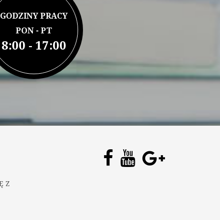
GODZINY PRACY
PON - PT
8:00 - 17:00
Ę Z