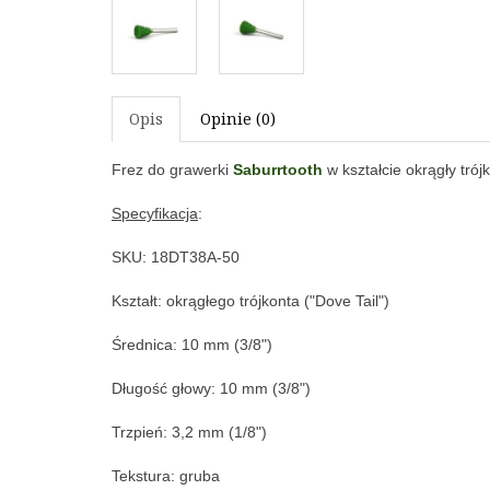
Opis
Opinie (0)
Frez do grawerki
Saburrtooth
w kształcie okrągły trój
Specyfikacja
:
SKU: 18DT38A-50
Kształt: okrągłego trójkonta ("Dove Tail")
Średnica: 10 mm (3/8")
Długość głowy: 
10 mm (3/8")
Trzpień: 3,2 mm (1/8")
Tekstura: gruba