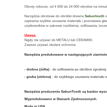
Obroty robocze: od 4 000 do 24 000 obrotów na minut
Narzędzia obrotowe do obróbki drewna 
Saburrtooth
 
zapewnia szybkie usuwanie materiału i pozostawia gła
użytkowników w zakresie rzeźbienia, szlifowania, toczen
Uwaga
:
Nigdy nie używać do METALU lub CERAMIKI.
Zawsze używać okulare ochronne.
Narzędzia produkowane w następujących ziarnisto
- drobna (żółta)
 - do szlifowania po obróbce zgrubnej
- gruba (zielona)
 - do szybkiego usuwania materiału 
Narzędzia producenta SaburrTooth są bardzo wysok
Wyprodukowano w Stanach Zjednoczonych.
Made in USA