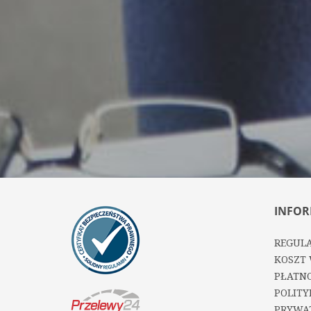
INFOR
REGUL
KOSZT 
PŁATNO
POLITY
PRYWA