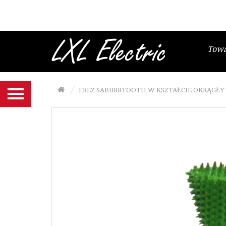
Brzeszczoty włosowe
Gesztelki do brzeszczotów
włosowych
Tow
Wyrzynarki i papier ścierny
Frezy, tarcze SABURRTOOTH
FREZ SABURRTOOTH W KSZTAŁCIE OKRĄGŁY TR
Narzędzia MANPA
Końcówki NIQUA do szlifierko-
grawerki
Szczypce Niqua
Noże, ostrza NT Cutter
Maty podkładowe NT Cutter