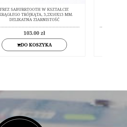
FREZ SABURRTOOTH W KSZTAŁCIE
FREZ S
KRĄGŁEGO TRÓJKĄTA, 3,2X10X13 MM.
OKRĄGŁEG
DELIKATNA ZIARNISTOŚĆ
G
103.00 zł
DO KOSZYKA