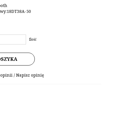
ooth
owy:18DT38A-50
Ilość
OSZYKA
 opinii
/
Napisz opinię