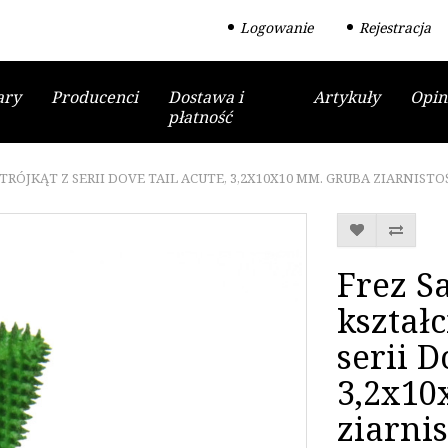
Logowanie
Rejestracja
ary
Producenci
Dostawa i
Artykuły
Opin
płatność
ÓJKĄT Z SERII DOVE TAIL ACUTE, 3,2X10X10 MM. GRUBA ZIARNISTO
Frez S
kształc
serii D
3,2x10
ziarnis