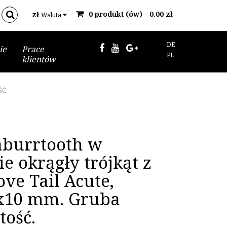
0 produkt (ów) - 0.00 zł
zł
Waluta
DE
ie
Prace
PL
klientów
ŚĆ.
aburrtooth w
ie okrągły trójkąt z
ove Tail Acute,
x10 mm. Gruba
tość.