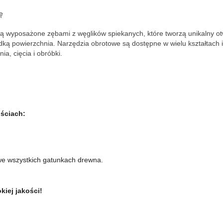
ę
są wyposażone zębami z węglików spiekanych, które tworzą unikalny otwa
dką powierzchnia. Narzędzia obrotowe są dostępne w wielu kształtach i
ia, cięcia i obróbki.
ściach:
we wszystkich gatunkach drewna.
iej jakości!