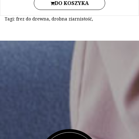
DO KOSZYKA
Tagi:
frez do drewna
,
drobna ziarnistość
,