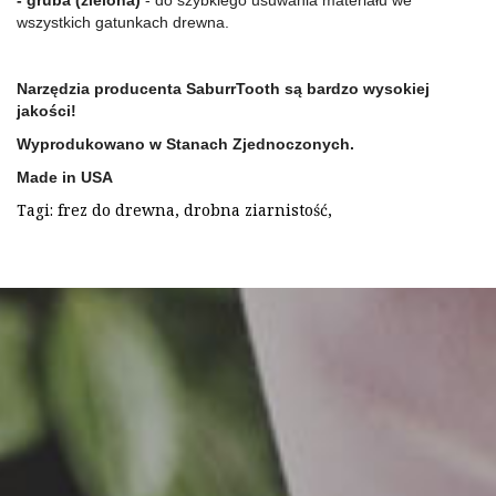
- gruba (zielona)
 - do szybkiego usuwania materiału we 
wszystkich gatunkach drewna.
Narzędzia producenta SaburrTooth są bardzo wysokiej 
jakości!
Wyprodukowano w Stanach Zjednoczonych.
Made in USA
Tagi:
frez do drewna
,
drobna ziarnistość
,