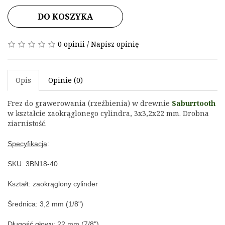
DO KOSZYKA
0 opinii
/
Napisz opinię
Opis
Opinie (0)
Frez do grawerowania (rzeźbienia) w drewnie 
Saburrtooth
w kształcie zaokrąglonego cylindra, 3x3,2x22 mm
. Drobna 
ziarnistość.
Specyfikacja
:
SKU: 3BN18-40
Kształt: zaokrąglony c
ylinder
Średnica: 3,2
 mm (1/8")
Długość głowy: 22
 mm (7/8")