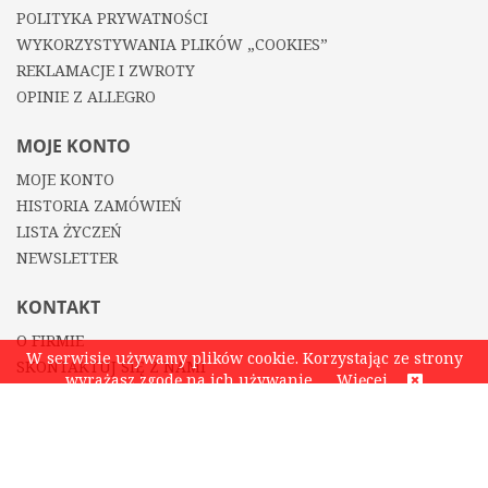
POLITYKA PRYWATNOŚCI
WYKORZYSTYWANIA PLIKÓW „COOKIES”
REKLAMACJE I ZWROTY
OPINIE Z ALLEGRO
MOJE KONTO
MOJE KONTO
HISTORIA ZAMÓWIEŃ
LISTA ŻYCZEŃ
NEWSLETTER
KONTAKT
O FIRMIE
W serwisie używamy plików cookie. Korzystając ze strony
SKONTAKTUJ SIĘ Z NAMI
wyrażasz zgodę na ich używanie.
Więcej
KONTAKT