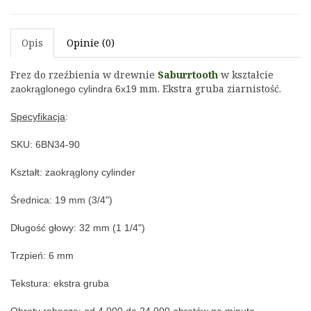
Opis
Opinie (0)
Frez do rzeźbienia w drewnie 
Saburrtooth
 w kształcie 
 mm. Ekstra gruba ziarnistość.
zaokrąglonego cylindra
6x19
Specyfikacja
:
SKU: 6BN34-90
Kształt: 
zaokrąglony cylinder
Średnica: 
19 mm (3/4")
Długość głowy: 32
 mm (1 1/4")
Trzpień: 
6 mm
Tekstura: ekstra gruba