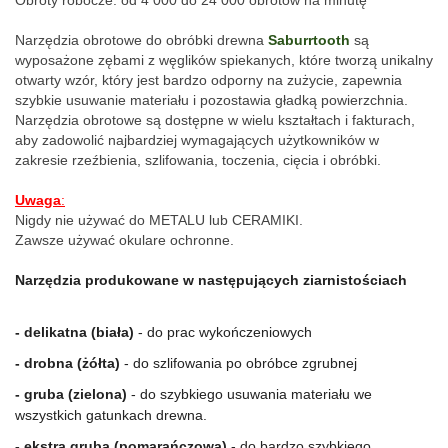
Obroty robocze: od 4 000 do 24 000 obrotów na minutę
Narzędzia obrotowe do obróbki drewna 
Saburrtooth
 są 
wyposażone zębami z węglików spiekanych, które tworzą unikalny 
otwarty wzór, który jest bardzo odporny na zużycie, zapewnia 
szybkie usuwanie materiału i pozostawia gładką powierzchnia. 
Narzędzia obrotowe są dostępne w wielu kształtach i fakturach, 
aby zadowolić najbardziej wymagających użytkowników w 
zakresie rzeźbienia, szlifowania, toczenia, cięcia i obróbki.
Uwaga
:
Nigdy nie używać do METALU lub CERAMIKI.
Zawsze używać okulare ochronne.
Narzędzia produkowane w następujących ziarnistościach
- delikatna (biała)
 - do prac wykończeniowych
- drobna (żółta)
 - do szlifowania po obróbce zgrubnej
- gruba (zielona)
 - do szybkiego usuwania materiału we 
wszystkich gatunkach drewna.
- ekstra gruba (pomarańczowa)
 - do bardzo szybkiego 