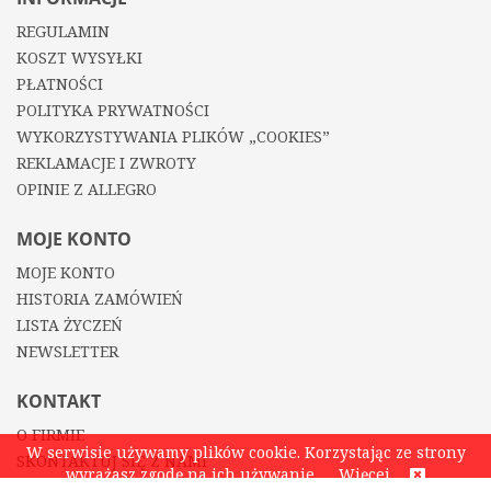
REGULAMIN
KOSZT WYSYŁKI
PŁATNOŚCI
POLITYKA PRYWATNOŚCI
WYKORZYSTYWANIA PLIKÓW „COOKIES”
REKLAMACJE I ZWROTY
OPINIE Z ALLEGRO
MOJE KONTO
MOJE KONTO
HISTORIA ZAMÓWIEŃ
LISTA ŻYCZEŃ
NEWSLETTER
KONTAKT
O FIRMIE
W serwisie używamy plików cookie. Korzystając ze strony
SKONTAKTUJ SIĘ Z NAMI
wyrażasz zgodę na ich używanie.
Więcej
KONTAKT