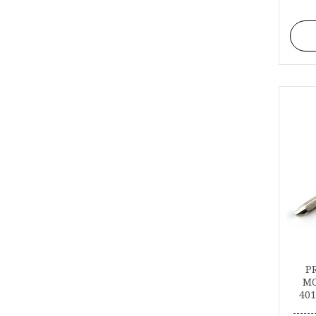
P
MO
401