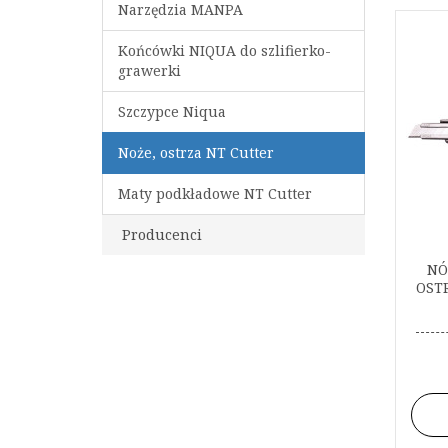
Narzędzia MANPA
Końcówki NIQUA do szlifierko-
grawerki
Szczypce Niqua
Noże, ostrza NT Cutter
Maty podkładowe NT Cutter
Producenci
NÓ
OST