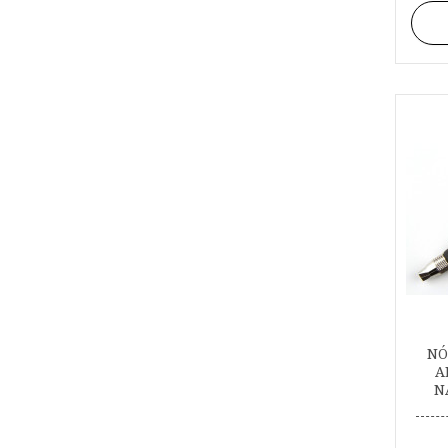
NÓ
A
N