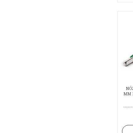
NÓ
MM 