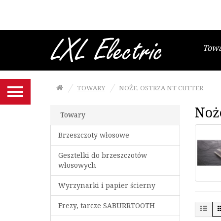
Brzeszczoty włosowe
Gesztelki do brzeszczotów
włosowych
Tow
Wyrzynarki i papier ścierny
Frezy, tarcze SABURRTOOTH
TOWARY
NOŻE, OSTRZA NT CUTTER
Narzędzia MANPA
Noże
Końcówki NIQUA do szlifierko-
Towary
grawerki
Brzeszczoty włosowe
Szczypce Niqua
Gesztelki do brzeszczotów
Noże, ostrza NT Cutter
włosowych
Maty podkładowe NT Cutter
Wyrzynarki i papier ścierny
Frezy, tarcze SABURRTOOTH