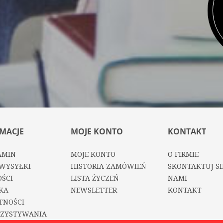
MACJE
MOJE KONTO
KONTAKT
AMIN
MOJE KONTO
O FIRMIE
WYSYŁKI
HISTORIA ZAMÓWIEŃ
SKONTAKTUJ SI
ŚCI
LISTA ŻYCZEŃ
NAMI
KA
NEWSLETTER
KONTAKT
TNOŚCI
ZYSTYWANIA