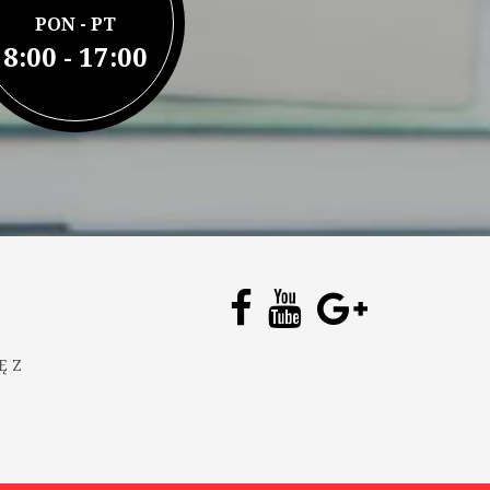
PON - PT
8:00 - 17:00
Ę Z