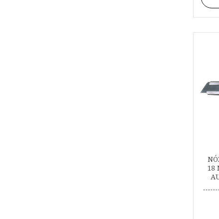
NÓ
18
A