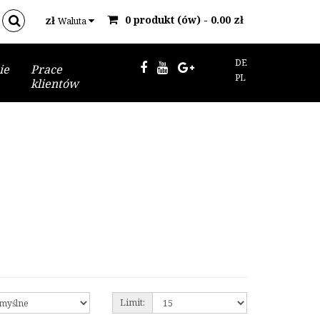
0 produkt (ów) - 0.00 zł
zł
Waluta
DE
ie
Prace
PL
klientów
Limit: