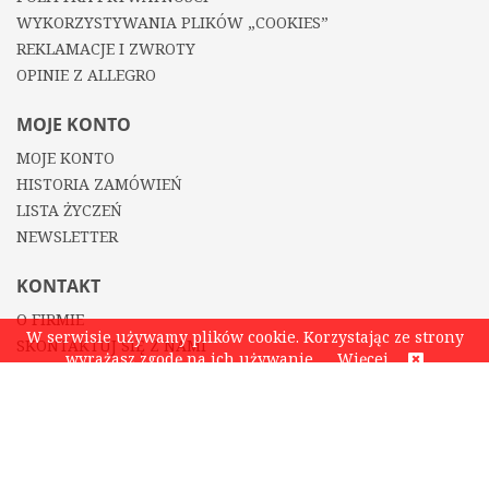
WYKORZYSTYWANIA PLIKÓW „COOKIES”
REKLAMACJE I ZWROTY
OPINIE Z ALLEGRO
MOJE KONTO
MOJE KONTO
HISTORIA ZAMÓWIEŃ
LISTA ŻYCZEŃ
NEWSLETTER
KONTAKT
O FIRMIE
W serwisie używamy plików cookie. Korzystając ze strony
SKONTAKTUJ SIĘ Z NAMI
wyrażasz zgodę na ich używanie.
Więcej
KONTAKT