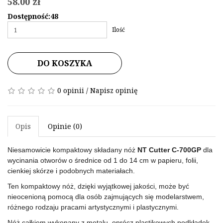
58.00 zł
Dostępność:48
Ilość
DO KOSZYKA
0 opinii
/
Napisz opinię
Opis
Opinie (0)
Niesamowicie kompaktowy składany nóż
NT Cutter C-700GP
dla
wycinania otworów o średnice od 1 do 14 cm w papieru, folii,
cienkiej skórze i podobnych materiałach.
Ten kompaktowy nóż, dzięki wyjątkowej jakości, może być
nieocenioną pomocą dla osób zajmujących się modelarstwem,
różnego rodzaju pracami artystycznymi i plastycznymi.
Nóż całkiem wykonany z metalu, oprócz plastikowych podkładek.