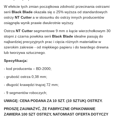
W efekcie tych zmian początkowa zdolność przecinania ostrzami
serii
Black Blade
okazała się o 25% wyższa od standardowych
ostrzy
NT Cutter
a w stosunku do ostrzy innych producentów
osiągnęła wynik prawie dwukrotnie wyższy.
Ostrza
NT Cutter
segmentowe 9 mm o kącie wierzchołkowym 30
stopni z czarna powłoka serii
Black Blade
idealne pasują do
najbardziej precyzyjnych prac i cięcia różnych materiałów w
szerokim zakresie - od miękkiego papieru i do twardego drewna
lub tworzywa sztucznego.
Specyfikacja:
- kod producenta – BD-2000;
- grubość ostrza 0,38 mm;
- długość krawędzi tnącej 72 mm;
- 9 segmentów roboczych;
UWAGĘ: CENA PODANA ZA 10 SZT. (10 SZTUK) OSTRZY.
PROSZĘ ZAUWAŻYĆ, ŻE FABRYCZNE OPAKOWANIE
ZAWIERA 100 SZT OSTRZY, NATOMIAST OFERTA DOTYCZY