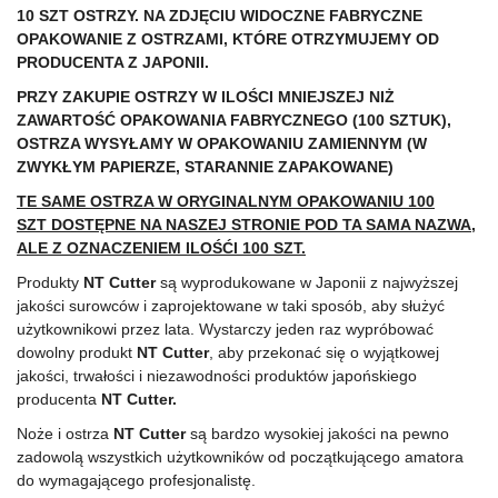
10 SZT OSTRZY. NA ZDJĘCIU WIDOCZNE FABRYCZNE
OPAKOWANIE Z OSTRZAMI, KTÓRE OTRZYMUJEMY OD
PRODUCENTA Z JAPONII.
PRZY ZAKUPIE OSTRZY W ILOŚCI MNIEJSZEJ NIŻ
ZAWARTOŚĆ OPAKOWANIA FABRYCZNEGO (100 SZTUK),
OSTRZA WYSYŁAMY W OPAKOWANIU ZAMIENNYM (W
ZWYKŁYM PAPIERZE, STARANNIE ZAPAKOWANE)
TE SAME OSTRZA W ORYGINALNYM OPAKOWANIU 100
SZT
DOSTĘPNE
NA NASZEJ STRONIE POD TA SAMA NAZWA,
ALE Z OZNACZENIEM ILOŚĆI 100 SZT.
Produkty
NT Cutter
są wyprodukowane w Japonii z najwyższej
jakości surowców i zaprojektowane w taki sposób, aby służyć
użytkownikowi przez lata. Wystarczy jeden raz wypróbować
dowolny produkt
NT Cutter
, aby przekonać się o wyjątkowej
jakości, trwałości i niezawodności produktów japońskiego
producenta
NT Cutter.
Noże i ostrza
NT Cutter
są bardzo wysokiej jakości na pewno
zadowolą wszystkich użytkowników od początkującego amatora
do wymagającego profesjonalistę.