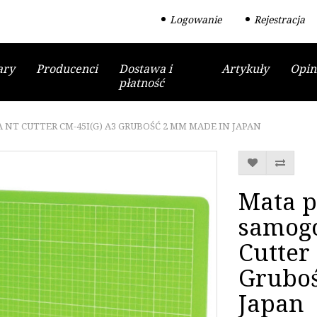
Logowanie
Rejestracja
ary
Producenci
Dostawa i
Artykuły
Opin
płatność
NT CUTTER CM-45I(G) A3 GRUBOŚĆ 2 MM MADE IN JAPAN
Mata 
samogo
Cutter
Grubo
Japan