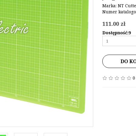
Marka:
NT Cutte
Numer katalogo
111.00 zł
Dostępność:9
DO K
0