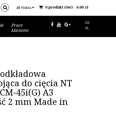
0 produkt (ów) - 0.00 zł
zł
Waluta
DE
ie
Prace
PL
klientów
podkładowa
jąca do cięcia NT
 CM-45i(G) A3
ść 2 mm Made in