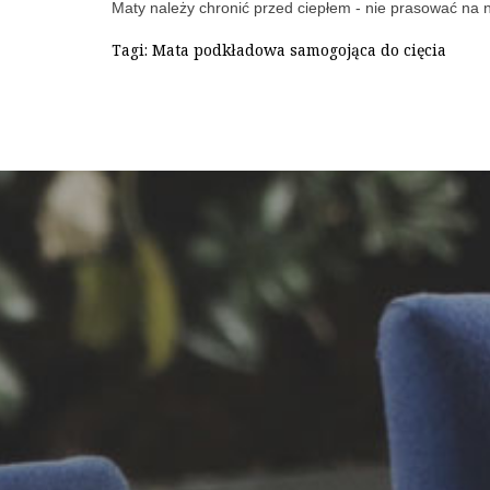
Maty należy chronić przed ciepłem - nie prasować na n
Tagi:
Mata podkładowa samogojąca do cięcia