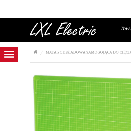
Brzeszczoty włosowe
Gesztelki do brzeszczotów
włosowych
Tow
Wyrzynarki i papier ścierny
Frezy, tarcze SABURRTOOTH
MATA PODKŁADOWA SAMOGOJĄCA DO CIĘCIA 
Narzędzia MANPA
Końcówki NIQUA do szlifierko-
grawerki
Szczypce Niqua
Noże, ostrza NT Cutter
Maty podkładowe NT Cutter