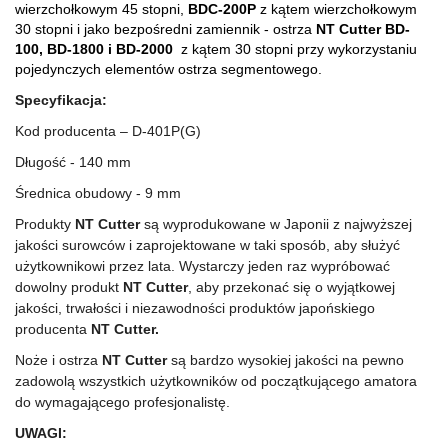
wierzchołkowym 45 stopni,
BDC-200P
z kątem wierzchołkowym
30 stopni i jako bezpośredni zamiennik - ostrza
NT Cutter BD-
100, BD-1800 i
BD-2000
z kątem 30 stopni przy wykorzystaniu
pojedynczych elementów ostrza segmentowego.
Specyfikacja:
Kod producenta – D-401P(G)
Długość - 140 mm
Średnica obudowy - 9 mm
Produkty
NT Cutter
są wyprodukowane w Japonii z najwyższej
jakości surowców i zaprojektowane w taki sposób, aby służyć
użytkownikowi przez lata. Wystarczy jeden raz wypróbować
dowolny produkt
NT Cutter
, aby przekonać się o wyjątkowej
jakości, trwałości i niezawodności produktów japońskiego
producenta
NT Cutter.
Noże i ostrza
NT Cutter
są bardzo wysokiej jakości na pewno
zadowolą wszystkich użytkowników od początkującego amatora
do wymagającego profesjonalistę.
UWAGI: