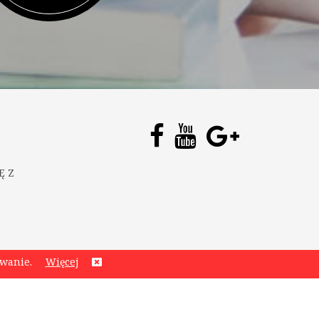
Ę Z
ywanie.
Więcej