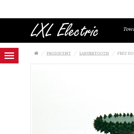
Brzeszczoty włosowe
Gesztelki do brzeszczotów
włosowych
Tow
Wyrzynarki i papier ścierny
Frezy, tarcze SABURRTOOTH
PRODUCENT
SABURRTOOTH
FREZ DO
Narzędzia MANPA
Końcówki NIQUA do szlifierko-
grawerki
Szczypce Niqua
Noże, ostrza NT Cutter
Maty podkładowe NT Cutter