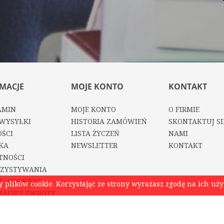
MACJE
MOJE KONTO
KONTAKT
AMIN
MOJE KONTO
O FIRMIE
WYSYŁKI
HISTORIA ZAMÓWIEŃ
SKONTAKTUJ SI
ŚCI
LISTA ŻYCZEŃ
NAMI
KA
NEWSLETTER
KONTAKT
TNOŚCI
ZYSTYWANIA
 „COOKIES”
plików cookie. Korzystając ze strony wyrażasz zgodę na ich uż
ACJE I ZWROTY
 Z ALLEGRO