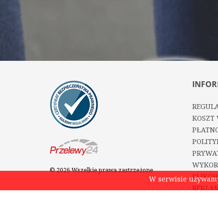
INFOR
REGUL
KOSZT 
PŁATNO
POLITY
PRYWA
WYKOR
© 2026 Wszelkie prawa zastrzeżone
PLIKÓW
W serwisie używamy 
REKLAM
OPINIE