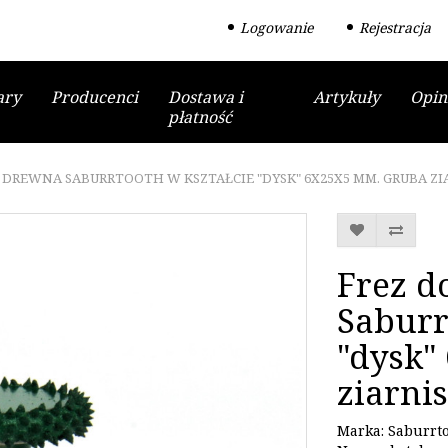
Logowanie
Rejestracja
ary
Producenci
Dostawa i
Artykuły
Opin
płatność
 DREWNA SABURRTOOTH W KSZTAŁCIE "DYSK" 6X25X5 MM. GRUBA ZI
Frez d
Saburr
"dysk"
ziarnis
Marka:
Saburrt