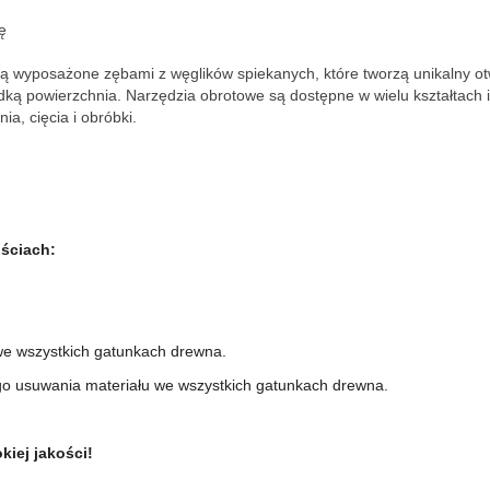
ę
są wyposażone zębami z węglików spiekanych, które tworzą unikalny otwa
dką powierzchnia. Narzędzia obrotowe są dostępne w wielu kształtach i
ia, cięcia i obróbki.
ściach:
we wszystkich gatunkach drewna.
go usuwania materiału we wszystkich gatunkach drewna.
iej jakości!