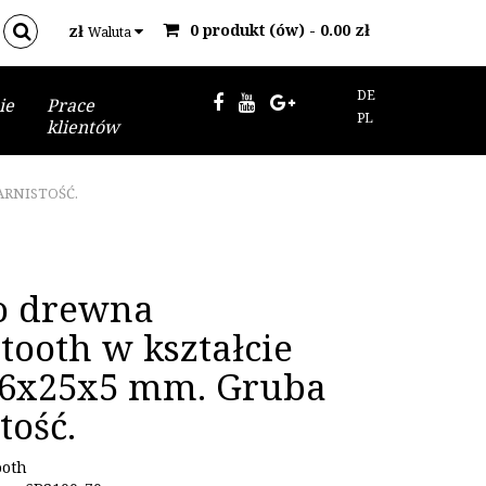
0 produkt (ów) - 0.00 zł
zł
Waluta
DE
ie
Prace
PL
klientów
ARNISTOŚĆ.
o drewna
tooth w kształcie
 6x25x5 mm. Gruba
tość.
ooth