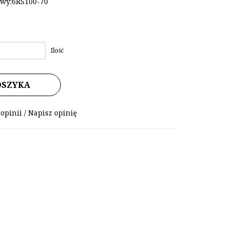
wy:6RS100-70
Ilość
OSZYKA
 opinii
/
Napisz opinię