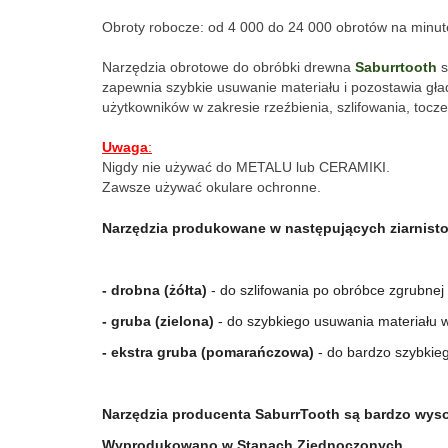
Obroty robocze: od 4 000 do 24 000 obrotów na minut
Narzędzia obrotowe do obróbki drewna 
Saburrtooth
 
zapewnia szybkie usuwanie materiału i pozostawia gła
użytkowników w zakresie rzeźbienia, szlifowania, toczen
Uwaga
:
Nigdy nie używać do METALU lub CERAMIKI.
Zawsze używać okulare ochronne.
Narzędzia produkowane w następujących ziarnisto
- drobna (żółta)
 - do szlifowania po obróbce zgrubnej
- gruba (zielona) 
- do szybkiego usuwania materiału 
- ekstra gruba (pomarańczowa)
 - do bardzo szybkie
Narzędzia producenta SaburrTooth są bardzo wysok
Wyprodukowano w Stanach Zjednoczonych.