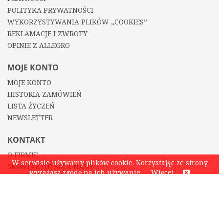
POLITYKA PRYWATNOŚCI
WYKORZYSTYWANIA PLIKÓW „COOKIES”
REKLAMACJE I ZWROTY
OPINIE Z ALLEGRO
MOJE KONTO
MOJE KONTO
HISTORIA ZAMÓWIEŃ
LISTA ŻYCZEŃ
NEWSLETTER
KONTAKT
O FIRMIE
W serwisie używamy plików cookie. Korzystając ze strony
SKONTAKTUJ SIĘ Z NAMI
wyrażasz zgodę na ich używanie.
Więcej
KONTAKT