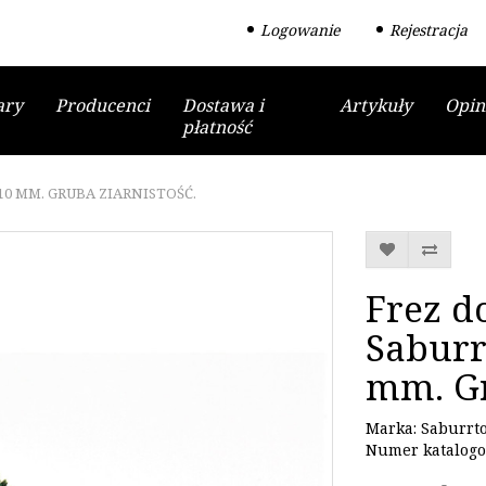
Logowanie
Rejestracja
ary
Producenci
Dostawa i
Artykuły
Opin
płatność
0 MM. GRUBA ZIARNISTOŚĆ.
Frez d
Saburr
mm. Gr
Marka:
Saburrt
Numer katalogo