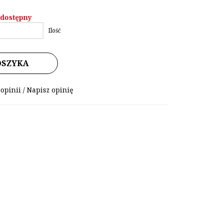
edostępny
Ilość
OSZYKA
 opinii
/
Napisz opinię