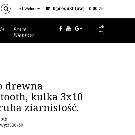
0 produkt (ów) - 0.00 zł
zł
Waluta
DE
ie
Prace
PL
klientów
o drewna
tooth, kulka 3x10
uba ziarnistość.
ooth
wy:3S38-50