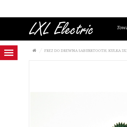
Brzeszczoty włosowe
Gesztelki do brzeszczotów
włosowych
Tow
Wyrzynarki i papier ścierny
Frezy, tarcze SABURRTOOTH
FREZ DO DREWNA SABURRTOOTH, KULKA 3X1
Narzędzia MANPA
Końcówki NIQUA do szlifierko-
grawerki
Szczypce Niqua
Noże, ostrza NT Cutter
Maty podkładowe NT Cutter