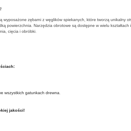
ę
ą wyposażone zębami z węglików spiekanych, które tworzą unikalny otw
dką powierzchnia. Narzędzia obrotowe są dostępne w wielu kształtach 
ia, cięcia i obróbki.
ściach:
we wszystkich gatunkach drewna.
iej jakości!