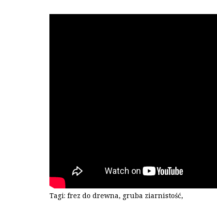
Tagi:
frez do drewna
,
gruba ziarnistość
,