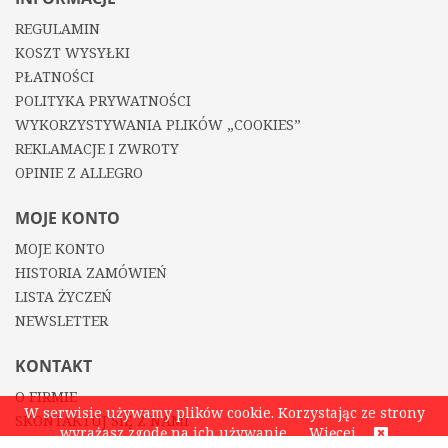
REGULAMIN
KOSZT WYSYŁKI
PŁATNOŚCI
POLITYKA PRYWATNOŚCI
WYKORZYSTYWANIA PLIKÓW „COOKIES”
REKLAMACJE I ZWROTY
OPINIE Z ALLEGRO
MOJE KONTO
MOJE KONTO
HISTORIA ZAMÓWIEŃ
LISTA ŻYCZEŃ
NEWSLETTER
KONTAKT
O FIRMIE
W serwisie używamy plików cookie. Korzystając ze strony
SKONTAKTUJ SIĘ Z NAMI
wyrażasz zgodę na ich używanie.
Więcej
KONTAKT