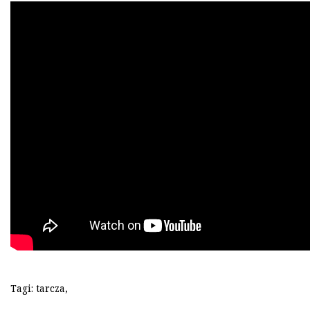
Tagi:
tarcza
,